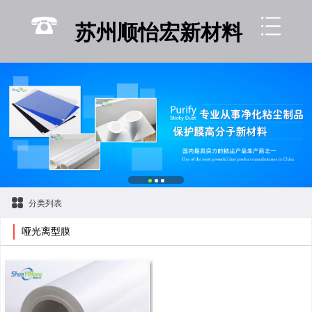
联系
苏州顺怡宏新材料
分类列表
哑光离型膜