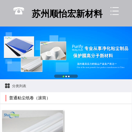
联系
苏州顺怡宏新材料
分类列表
普通粘尘纸卷（滚筒）